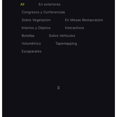
All
En exteriores
Congresos y Conferencias
Sobre Vegetacion
En Mesas Restauracion
Interios y Objetos
Interactivos
Botellas
Sobre Vehículos
Volumétrico
Tapemapping
Escaparates