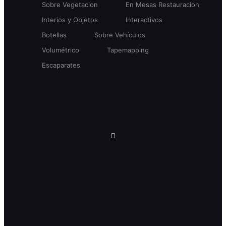
Sobre Vegetacion
En Mesas Restauracion
Interios y Objetos
Interactivos
Botellas
Sobre Vehículos
Volumétrico
Tapemapping
Escaparates